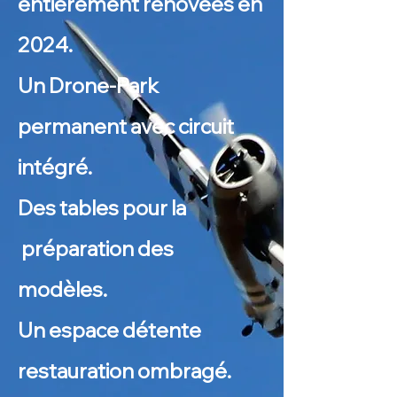
entièrement rénovées en
2024.
Un Drone-Park
permanent avec circuit
intégré.
Des tables pour la
préparation des
modèles.
Un espace détente
restauration ombragé.