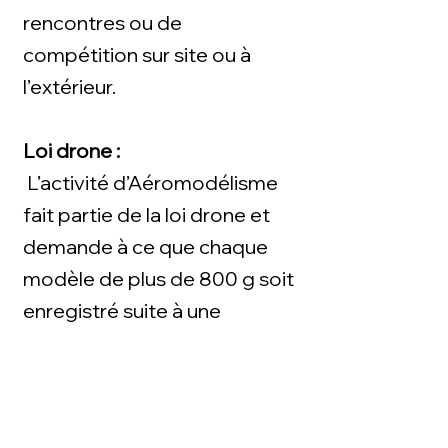
rencontres ou de
compétition sur site ou à
l’extérieur.
Loi drone :
L’activité d’Aéromodélisme
fait partie de la loi drone et
demande à ce que chaque
modèle de plus de 800 g soit
enregistré suite à une
formation réalisée en ligne
sur le site de la F.F.A.M ou le
site Alpha-Tango.de la
Direction Générale de